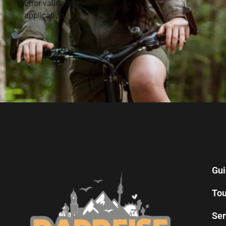
Error validating
application
Gui
Tou
Ser